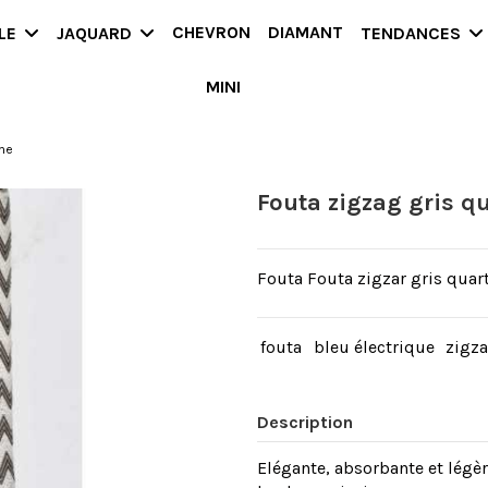
CHEVRON
DIAMANT
LLE
JAQUARD
TENDANCES
MINI
ème
Fouta zigzag gris q
Fouta Fouta zigzar gris quar
fouta
bleu électrique
zigz
Description
Elégante, absorbante et légè