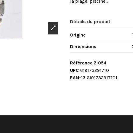
la plage, piscine...
Détails du produit
Origine
Dimensions
Référence
ZI054
UPC
619173291710
EAN-13
6191732917101