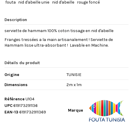
fouta
nid d'abeille unie
nid d'abeille
rouge foncé
Description
serviette de hammam 100% coton tissage en nid d'abeille
Franges tressées a la main artisanalement ! Serviette de
Hammam lisse ultra-absorbant ! Lavable en Machine.
Détails du produit
Origine
TUNISIE
Dimensions
2m x 1m
Référence
U104
UPC
619173291136
Marque
EAN-13
6191732911369