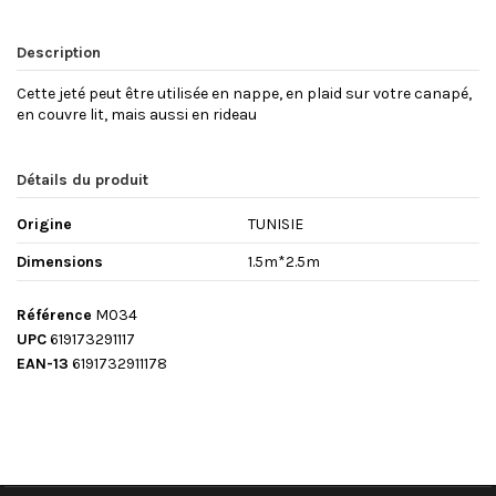
Description
Cette jeté peut être utilisée en nappe, en plaid sur votre canapé,
en couvre lit, mais aussi en rideau
Détails du produit
Origine
TUNISIE
Dimensions
1.5m*2.5m
Référence
M034
UPC
619173291117
EAN-13
6191732911178