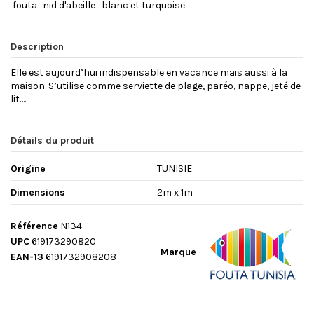
fouta
nid d'abeille
blanc et turquoise
Description
Elle est aujourd’hui indispensable en vacance mais aussi à la
maison. S’utilise comme serviette de plage, paréo, nappe, jeté de
lit….
Détails du produit
Origine
TUNISIE
Dimensions
2m x 1m
Référence
N134
UPC
619173290820
Marque
EAN-13
6191732908208