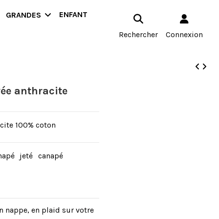
ENFANT
GRANDES
Rechercher
Connexion
yée anthracite
acite 100% coton
anapé
jeté
canapé
en nappe, en plaid sur votre