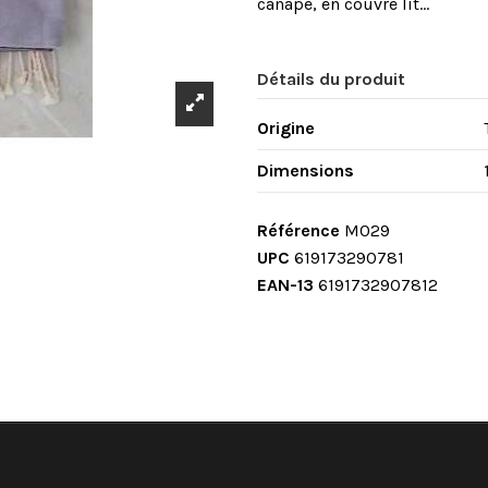
canapé, en couvre lit...
Détails du produit
Origine
Dimensions
Référence
M029
UPC
619173290781
EAN-13
6191732907812